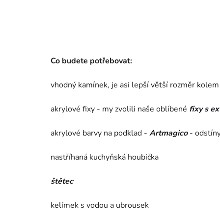
Co budete potřebovat:
vhodný kamínek, je asi lepší větší rozměr kole
akrylové fixy - my zvolili naše oblíbené
fixy s e
akrylové barvy na podklad -
Artmagico
- odstíny
nastříhaná kuchyňská houbička
štětec
kelímek s vodou a ubrousek