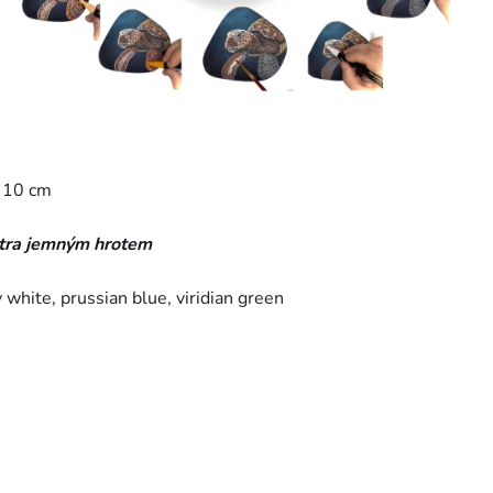
m 10 cm
xtra jemným hrotem
 white, prussian blue, viridian green