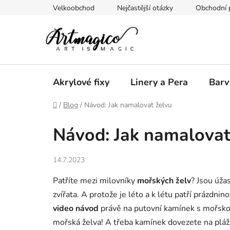
Přejít
Velkoobchod
Nejčastější otázky
Obchodní 
na
obsah
Akrylové fixy
Linery a Pera
Barv
Domů
/
Blog
/
Návod: Jak namalovat želvu
Návod: Jak namalovat
14.7.2023
Patříte mezi milovníky
mořských želv
? Jsou úža
zvířata. A protože je léto a k létu patří prázdn
video návod
právě na putovní kamínek s mořskou 
mořská želva! A třeba kamínek dovezete na plá