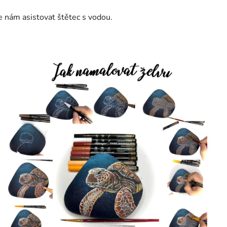
 nám asistovat štětec s vodou.