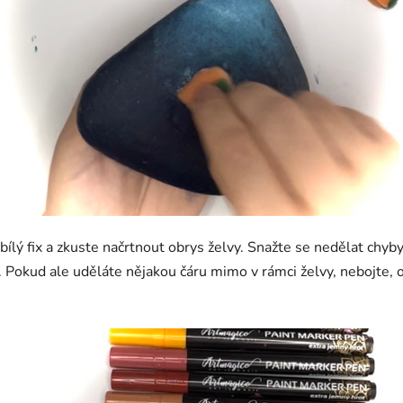
 bílý fix a zkuste načrtnout obrys želvy. Snažte se nedělat c
Pokud ale uděláte nějakou čáru mimo v rámci želvy, nebojte, os