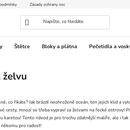
podmínky
Zásady ochrany osobních údajů
Kontakty
M
y
Štětce
Bloky a plátna
Pečetidla a vosk
 želvu
sné, co říkáte? Jak brázdí neohroženě oceán, ten jejich klid a vy
inové cesty, mnozí se třeba vypraví za želvami na řecké ostrovy
karetou! Tento návod je pro trochu zdatnější malíře, ale i tak 
ž někomu pro radost!