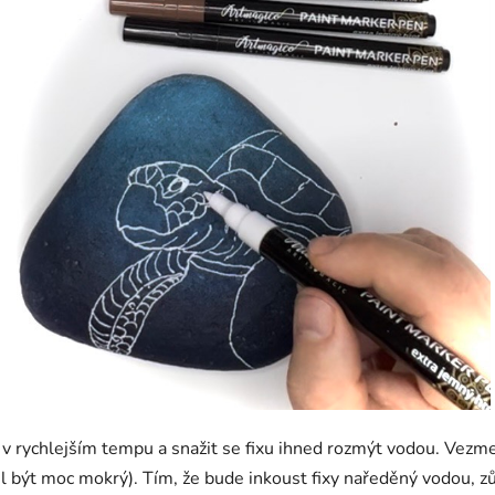
 v rychlejším tempu a snažit se fixu ihned rozmýt vodou. Vezme
 být moc mokrý). Tím, že bude inkoust fixy naředěný vodou, zů