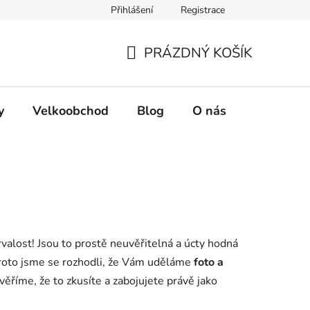
Přihlášení
Registrace
oje objednávka
PRÁZDNÝ KOŠÍK
NÁKUPNÍ
KOŠÍK
y
Velkoobchod
Blog
O nás
trvalost! Jsou to prostě neuvěřitelná a úcty hodná
! Proto jsme se rozhodli, že Vám uděláme
foto a
věříme, že to zkusíte a zabojujete právě jako