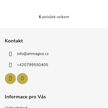
6
položek celkem
O
v
l
Z
á
á
d
Kontakt
p
a
a
c
info
@
artmagico.cz
t
í
p
í
+420799550405
r
v
k
y
v
ý
Informace pro Vás
p
i