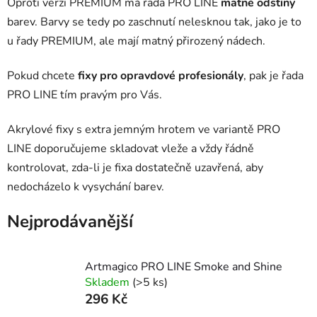
Oproti verzi PREMIUM má řada PRO LINE
matné odstíny
barev. Barvy se tedy po zaschnutí nelesknou tak, jako je to
u řady PREMIUM, ale mají matný přirozený nádech.
Pokud chcete
fixy pro opravdové profesionály
, pak je řada
PRO LINE tím pravým pro Vás.
Akrylové fixy s extra jemným hrotem ve variantě PRO
LINE
doporučujeme skladovat vleže a vždy řádně
kontrolovat, zda-li je fixa dostatečně uzavřená, aby
nedocházelo k vysychání barev.
Nejprodávanější
Artmagico PRO LINE Smoke and Shine
Skladem
(>5 ks)
296 Kč