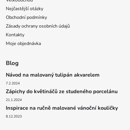
Velkoobchod
s
u
Nejčastější otázky
Obchodní podmínky
Zásady ochrany osobních údajů
Kontakty
Moje objednávka
Blog
Návod na malovaný tulipán akvarelem
7.2.2024
Zápichy do květináčů ze studeného porcelánu
21.1.2024
Inspirace na ručně malované vánoční kouličky
8.12.2023