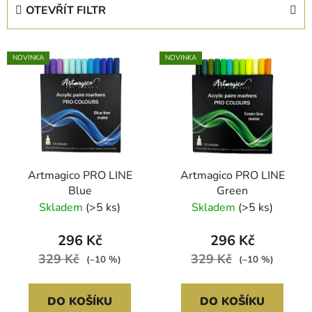
e
OTEVŘÍT FILTR
n
í
V
p
NOVINKA
NOVINKA
ý
r
p
o
i
d
s
u
p
k
r
t
Artmagico PRO LINE
Artmagico PRO LINE
o
ů
Blue
Green
d
Skladem
(>5 ks)
Skladem
(>5 ks)
u
k
296 Kč
296 Kč
t
329 Kč
329 Kč
(–10 %)
(–10 %)
ů
DO KOŠÍKU
DO KOŠÍKU