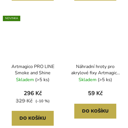
NOVINKA
Artmagico PRO LINE
Náhradní hroty pro
Smoke and Shine
akrylové fixy Artmagico
PREMIUM extra jemný
Skladem
(>5 ks)
Skladem
(>5 ks)
hrot 0,7 mm
296 Kč
59 Kč
329 Kč
(–10 %)
DO KOŠÍKU
DO KOŠÍKU