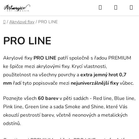
Přejít
Hledat
NÁKUP
na
KOŠÍK
obsah
Domů
/
Akrylové fixy
/
PRO LINE
PRO LINE
Akrylové fixy
PRO LINE
patří společně s řadou PREMIUM
ke špičce mezi akrylovými fixy. Krycí vlastnosti,
použitelnost na všechny povrchy a
extra jemný hrot 0,7
mm
řadí tyto popisovače mezi
nejuniverzálnější fixy
vůbec.
Poznejte všech
60 barev
v pěti sadách - Red line, Blue line,
Pink line, Green line a sada Smoke and Shine, které Vás
okouzlí pestrostí barev, včetně neonových a metalických
odstínů.