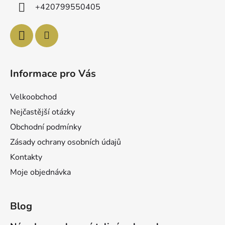
p
í
+420799550405
r
v
k
y
v
ý
Informace pro Vás
p
i
Velkoobchod
s
u
Nejčastější otázky
Obchodní podmínky
Zásady ochrany osobních údajů
Kontakty
Moje objednávka
Blog