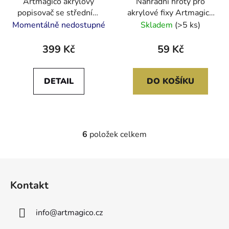
Artmagico akrylový
Náhradní hroty pro
popisovač se středním
akrylové fixy Artmagico
hrotem (2 mm) 24 ks |
PREMIUM střední hrot
Momentálně nedostupné
Skladem
(>5 ks)
80081
2-3 mm
399 Kč
59 Kč
DETAIL
DO KOŠÍKU
6
položek celkem
O
v
l
Z
á
á
d
Kontakt
p
a
a
c
info
@
artmagico.cz
t
í