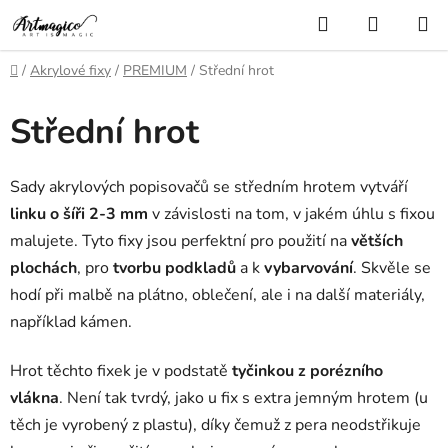
Přejít
Hledat
NÁKUP
na
KOŠÍK
obsah
Domů
/
Akrylové fixy
/
PREMIUM
/
Střední hrot
Střední hrot
Sady akrylových popisovačů se středním hrotem vytváří
linku o šíři 2-3 mm
v závislosti na tom, v jakém úhlu s fixou
malujete. Tyto fixy jsou perfektní pro použití na
větších
plochách
, pro
tvorbu podkladů
a k
vybarvování
. Skvěle se
hodí při malbě na plátno, oblečení, ale i na další materiály,
například kámen.
Hrot těchto fixek je v podstatě
tyčinkou z porézního
vlákna
. Není tak tvrdý, jako u fix s extra jemným hrotem (u
těch je vyrobený z plastu), díky čemuž z pera neodstřikuje