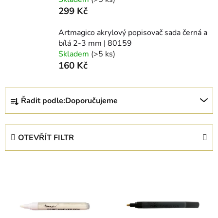
299 Kč
Artmagico akrylový popisovač sada černá a
bílá 2-3 mm | 80159
Skladem
(>5 ks)
160 Kč
Ř
Řadit podle:
Doporučujeme
a
z
e
OTEVŘÍT FILTR
n
í
V
p
ý
r
p
o
i
d
s