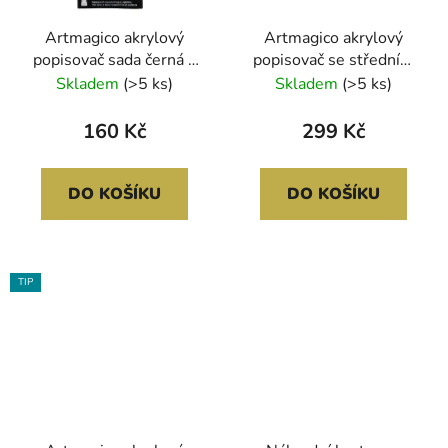
Artmagico akrylový
Artmagico akrylový
popisovač sada černá a
popisovač se středním
bílá 2-3 mm | 80159
hrotem (2 mm) 12 ks |
Skladem
(>5 ks)
Skladem
(>5 ks)
80098
160 Kč
299 Kč
DO KOŠÍKU
DO KOŠÍKU
TIP