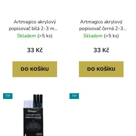
u
p
k
r
t
Artmagico akrylový
Artmagico akrylový
o
ů
popisovač bílá 2-3 mm |
popisovač černá 2-3
d
80197
mm | 80180
Skladem
(>5 ks)
Skladem
(>5 ks)
u
k
33 Kč
33 Kč
t
ů
DO KOŠÍKU
DO KOŠÍKU
TIP
TIP