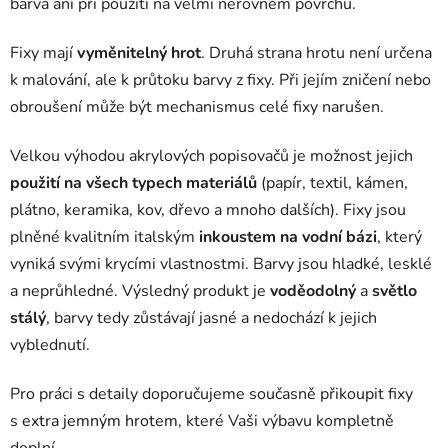
barva ani při použití na velmi nerovném povrchu.
Fixy mají
vyměnitelný hrot
. Druhá strana hrotu není určena
k malování, ale k průtoku barvy z fixy. Při jejím zničení nebo
obroušení může být mechanismus celé fixy narušen.
Velkou výhodou akrylových popisovačů je možnost jejich
použití na všech typech materiálů
(papír, textil, kámen,
plátno, keramika, kov, dřevo a mnoho dalších). Fixy jsou
plněné kvalitním italským
inkoustem na vodní bázi
, který
vyniká svými krycími vlastnostmi. Barvy jsou hladké, lesklé
a neprůhledné. Výsledný produkt je
voděodolný
a
světlo
stálý
, barvy tedy zůstávají jasné a nedochází k jejich
vyblednutí.
Pro práci s detaily doporučujeme současně přikoupit fixy
s
extra jemným hrotem
, které Vaši výbavu kompletně
doplní.