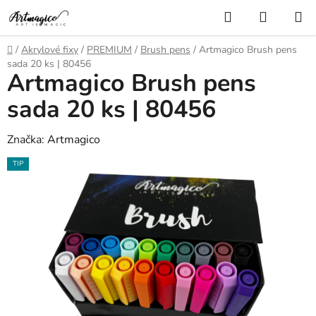
Přejít
Hledat
NÁKUP
na
KOŠÍK
obsah
Domů
/
Akrylové fixy
/
PREMIUM
/
Brush pens
/
Artmagico Brush pens
sada 20 ks | 80456
Artmagico Brush pens
sada 20 ks | 80456
Značka:
Artmagico
TIP