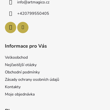
info
@
artmagico.cz
t
í
+420799550405
Informace pro Vás
Velkoobchod
Nejčastější otázky
Obchodní podmínky
Zásady ochrany osobních údajů
Kontakty
Moje objednávka