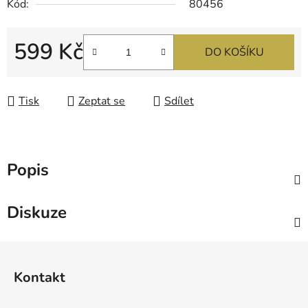
Kód:
80456
599 Kč
DO KOŠÍKU
Měrná cena:
Tisk
Zeptat se
Sdílet
Popis
Diskuze
Z
á
Kontakt
p
a