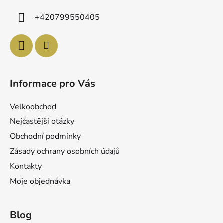
k
í
y
+420799550405
v
ý
p
i
s
u
Informace pro Vás
Velkoobchod
Nejčastější otázky
Obchodní podmínky
Zásady ochrany osobních údajů
Kontakty
Moje objednávka
Blog