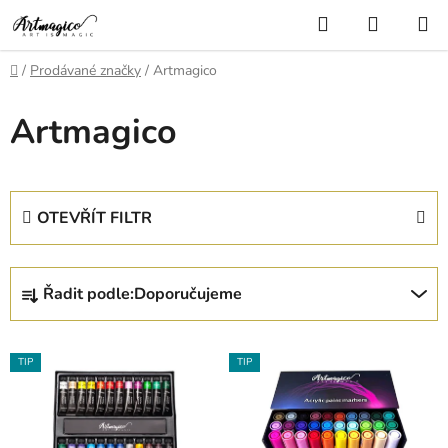
Přejít
Hledat
NÁKUP
na
KOŠÍK
obsah
Domů
/
Prodávané značky
/
Artmagico
Artmagico
OTEVŘÍT FILTR
Ř
Řadit podle:
Doporučujeme
a
z
V
e
TIP
TIP
ý
n
p
í
i
p