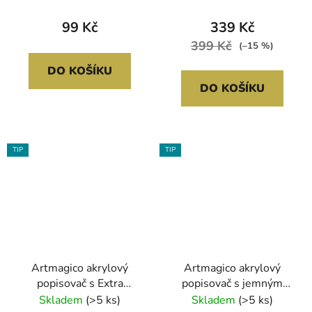
METALICKÉ | 80319
99 Kč
339 Kč
399 Kč
(–15 %)
DO KOŠÍKU
DO KOŠÍKU
TIP
TIP
Artmagico akrylový
Artmagico akrylový
popisovač s Extra
popisovač s jemným
jemným hrotem
hrotem (1 mm) 12 ks |
Skladem
(>5 ks)
Skladem
(>5 ks)