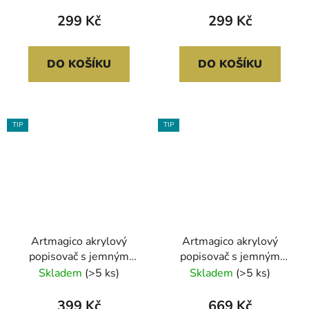
TŘPYTIVÉ | 80302
80067
299 Kč
299 Kč
DO KOŠÍKU
DO KOŠÍKU
TIP
TIP
Artmagico akrylový
Artmagico akrylový
popisovač s jemným
popisovač s jemným
hrotem (1 mm) 24 ks |
hrotem (1 mm) 42 ks |
Skladem
(>5 ks)
Skladem
(>5 ks)
80074
80296
399 Kč
669 Kč