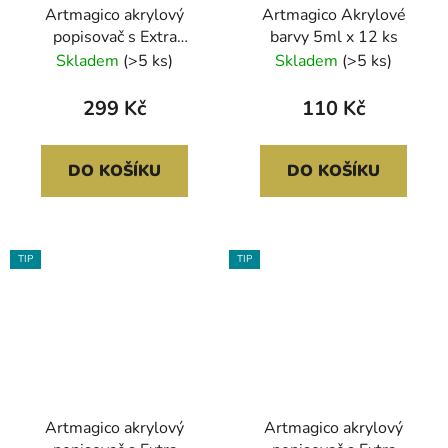
Artmagico akrylový
Artmagico Akrylové
popisovač s Extra
barvy 5ml x 12 ks
jemným hrotem (0,7
Skladem
(>5 ks)
Skladem
(>5 ks)
mm) 12 ks | 80050
299 Kč
110 Kč
DO KOŠÍKU
DO KOŠÍKU
TIP
TIP
Artmagico akrylový
Artmagico akrylový