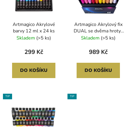
s
r
p
o
r
d
Artmagico Akrylové
Artmagico Akrylový fix
o
u
barvy 12 ml x 24 ks
DUAL se dvěma hroty |
d
k
80326
Skladem
(>5 ks)
Skladem
(>5 ks)
u
t
k
ů
299 Kč
989 Kč
t
ů
DO KOŠÍKU
DO KOŠÍKU
TIP
TIP