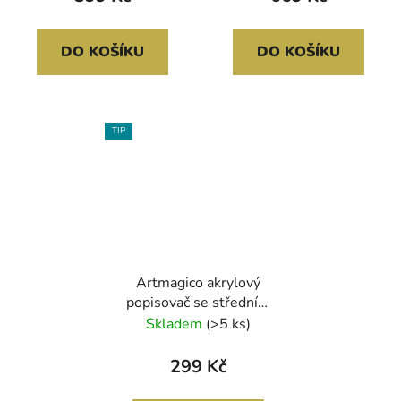
DO KOŠÍKU
DO KOŠÍKU
TIP
Artmagico akrylový
popisovač se středním
hrotem (2 mm) 12 ks |
Skladem
(>5 ks)
80098
299 Kč