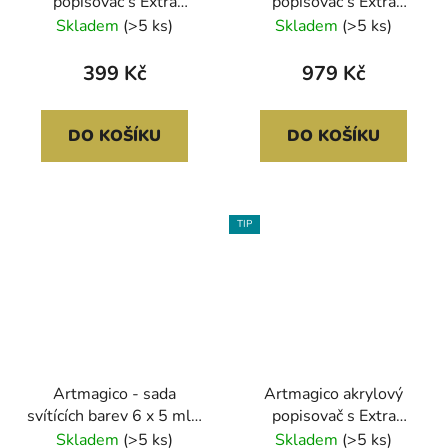
popisovač s Extra
popisovač s Extra
jemným hrotem (0,7
jemným hrotem (0,7
Skladem
(>5 ks)
Skladem
(>5 ks)
mm) 24 ks | 80043
mm) 42 ks | 80036
399 Kč
979 Kč
DO KOŠÍKU
DO KOŠÍKU
TIP
Artmagico - sada
Artmagico akrylový
svítících barev 6 x 5 ml -
popisovač s Extra
neonové odstíny
jemným hrotem
Skladem
(>5 ks)
Skladem
(>5 ks)