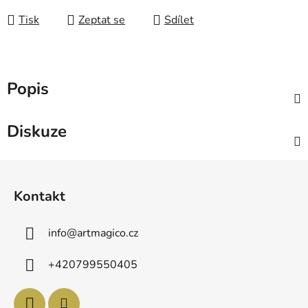
Tisk
Zeptat se
Sdílet
Popis
Diskuze
Z
á
Kontakt
p
a
info
@
artmagico.cz
t
í
+420799550405