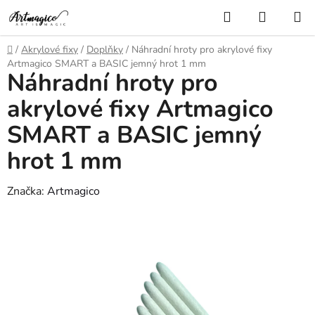
Přejít
Hledat
NÁKUP
na
KOŠÍK
obsah
Domů
/
Akrylové fixy
/
Doplňky
/
Náhradní hroty pro akrylové fixy
Artmagico SMART a BASIC jemný hrot 1 mm
Náhradní hroty pro
akrylové fixy Artmagico
SMART a BASIC jemný
hrot 1 mm
Značka:
Artmagico