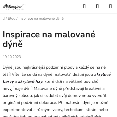
Přejít
Hledat
NÁKUP
na
KOŠÍK
obsah
Domů
/
Blog
/
Inspirace na malované dýně
Inspirace na malované
dýně
19.10.2023
Dýně jsou nejkrásnější podzimní plody a každý se na ně
těší! Víte, že se dá na dýně malovat? Ideální jsou
akrylové
barvy
a
akrylové fixy
, které drží na většině povrchů
nevyjímaje dýní!
Malované dýně představují kreativní a
barevný způsob, jak si ozdobit svůj domov nebo vytvořit
originální podzimní dekorace. Při malování dýní je možné
experimentovat s různými vzory, technikami stírání nebo
použitím šablon pro vytvoření unikátních originálních