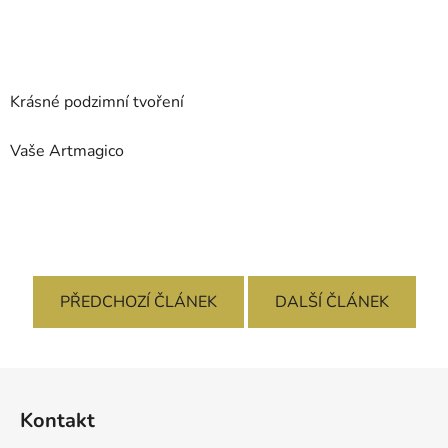
Krásné podzimní tvoření
Vaše Artmagico
PŘEDCHOZÍ ČLÁNEK
DALŠÍ ČLÁNEK
Z
á
Kontakt
p