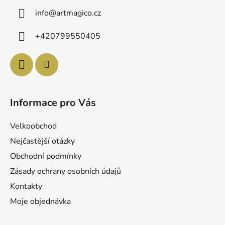
a
info
@
artmagico.cz
t
í
+420799550405
Informace pro Vás
Velkoobchod
Nejčastější otázky
Obchodní podmínky
Zásady ochrany osobních údajů
Kontakty
Moje objednávka