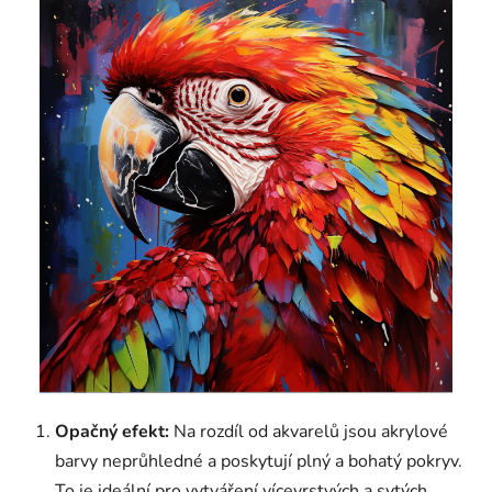
Opačný efekt:
Na rozdíl od akvarelů jsou akrylové
barvy neprůhledné a poskytují plný a bohatý pokryv.
To je ideální pro vytváření vícevrstvých a sytých