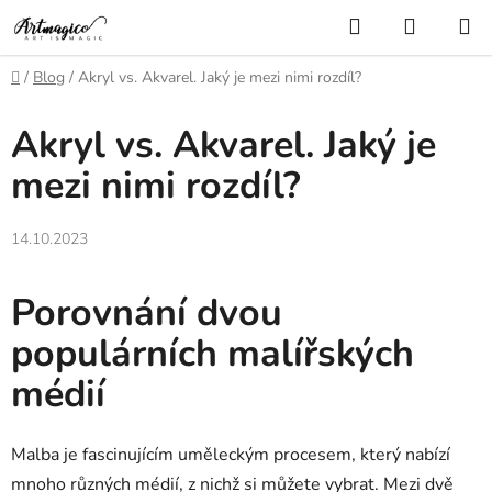
Přejít
Hledat
NÁKUP
na
KOŠÍK
obsah
Domů
/
Blog
/
Akryl vs. Akvarel. Jaký je mezi nimi rozdíl?
Akryl vs. Akvarel. Jaký je
mezi nimi rozdíl?
14.10.2023
Porovnání dvou
populárních malířských
médií
Malba je fascinujícím uměleckým procesem, který nabízí
mnoho různých médií, z nichž si můžete vybrat. Mezi dvě