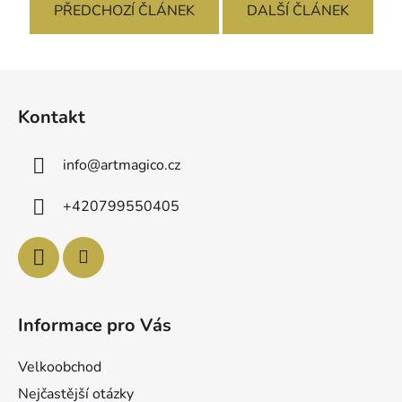
PŘEDCHOZÍ ČLÁNEK
DALŠÍ ČLÁNEK
Z
á
Kontakt
p
a
info
@
artmagico.cz
t
í
+420799550405
Informace pro Vás
Velkoobchod
Nejčastější otázky