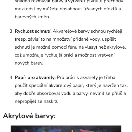
snadno rozmývat barvy a vytvářet plynulé přechody
mezi odstíny můžete dosáhnout úžasných efektů a
barevných změn.
Rychlost schnutí:
Akvarelové barvy schnou rychleji
(resp. závisí to na množství přidané vody, uspíšit
schnutí je možné pomocí fénu na vlasy) než akrylové,
což umožňuje rychlejší práci a možnost vrstvení
nových barev.
Papír pro akvarely:
Pro práci s akvarely je třeba
použít speciální akvarelový papír, který je navržen tak,
aby dobře absorboval vodu a barvy, nevlnil se příliš a
nepropíjel se naskrz.
Akrylové barvy: