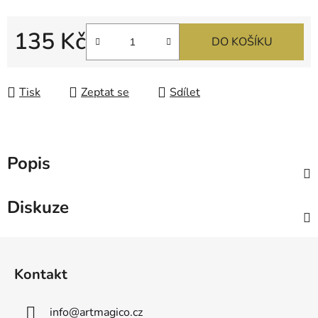
135 Kč
DO KOŠÍKU
Měrná cena:
Tisk
Zeptat se
Sdílet
Popis
Diskuze
Z
á
Kontakt
p
a
info
@
artmagico.cz