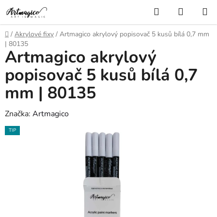
Přejít
Hledat
NÁKUP
na
KOŠÍK
obsah
Domů
/
Akrylové fixy
/
Artmagico akrylový popisovač 5 kusů bílá 0,7 mm
| 80135
Artmagico akrylový
popisovač 5 kusů bílá 0,7
mm | 80135
Značka:
Artmagico
TIP