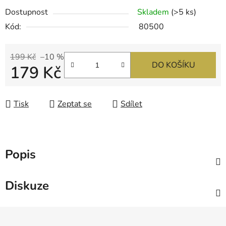
Dostupnost
Skladem
(>5 ks)
Kód:
80500
199 Kč
–10 %
DO KOŠÍKU
179 Kč
Měrná cena:
Tisk
Zeptat se
Sdílet
Popis
Diskuze
Z