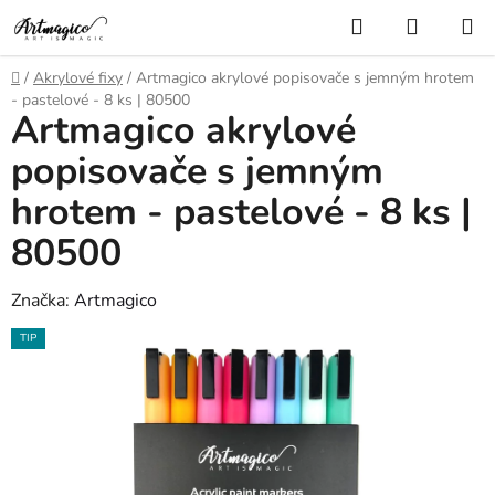
Přejít
Hledat
NÁKUP
na
KOŠÍK
obsah
Domů
/
Akrylové fixy
/
Artmagico akrylové popisovače s jemným hrotem
- pastelové - 8 ks | 80500
Artmagico akrylové
popisovače s jemným
hrotem - pastelové - 8 ks |
80500
Značka:
Artmagico
TIP