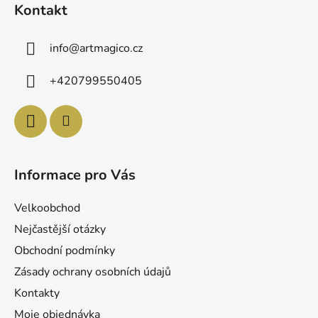
á
Kontakt
p
a
info
@
artmagico.cz
t
í
+420799550405
Informace pro Vás
Velkoobchod
Nejčastější otázky
Obchodní podmínky
Zásady ochrany osobních údajů
Kontakty
Moje objednávka