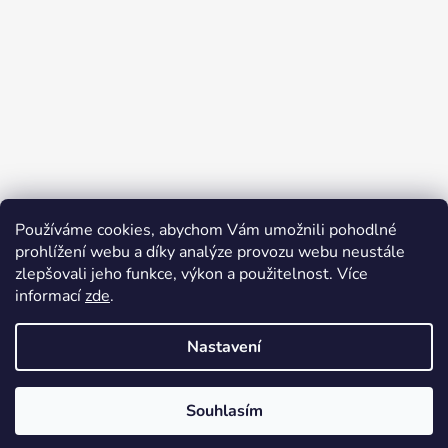
Používáme cookies, abychom Vám umožnili pohodlné
prohlížení webu a díky analýze provozu webu neustále
zlepšovali jeho funkce, výkon a použitelnost. Více
informací
zde
.
Sledovat na Instagramu
Nastavení
Souhlasím
Vytvořil Shoptet
Copyright 2026
Artmagico
. Všechna práva vyhrazena.