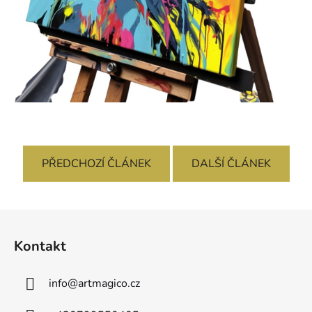
PŘEDCHOZÍ ČLÁNEK
DALŠÍ ČLÁNEK
Z
á
Kontakt
p
a
info
@
artmagico.cz
t
í