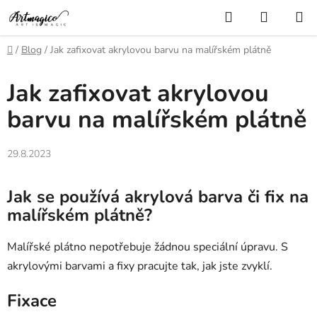
Přejít
Hledat
NÁKUP
na
KOŠÍK
obsah
Domů
/
Blog
/
Jak zafixovat akrylovou barvu na malířském plátně
Jak zafixovat akrylovou
barvu na malířském plátně
29.8.2023
Jak se používá akrylová barva či fix na
malířském plátně?
Malířské plátno nepotřebuje žádnou speciální úpravu. S
akrylovými barvami a fixy pracujte tak, jak jste zvyklí.
Fixace