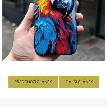
PŘEDCHOZÍ ČLÁNEK
DALŠÍ ČLÁNEK
Z
á