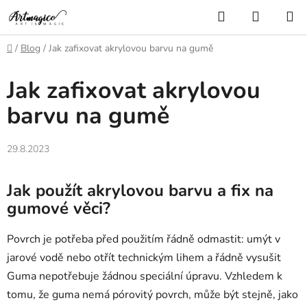
Přejít
Hledat
NÁKUP
na
KOŠÍK
obsah
Domů
/
Blog
/
Jak zafixovat akrylovou barvu na gumě
Jak zafixovat akrylovou
barvu na gumě
29.8.2023
Jak použít akrylovou barvu a fix na
gumové věci?
Povrch je potřeba před použitím řádně odmastit: umýt v
jarové vodě nebo otřít technickým lihem a řádně vysušit
Guma nepotřebuje žádnou speciální úpravu. Vzhledem k
tomu, že guma nemá pórovitý povrch, může být stejně, jako