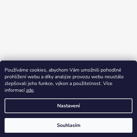
Používáme cookies, abychom Vám umožnili pohodlné
prohlížení webu a díky analýze provozu webu neustále
zlepšovali jeho funkce, výkon a použitelnost. Více
informací
zde
.
Sledovat na Instagramu
Nastavení
Souhlasím
Vytvořil Shoptet
Copyright 2026
Artmagico
. Všechna práva vyhrazena.