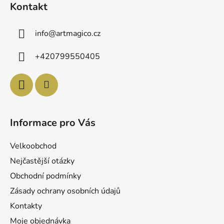
Kontakt
p
a
info
@
artmagico.cz
t
í
+420799550405
Informace pro Vás
Velkoobchod
Nejčastější otázky
Obchodní podmínky
Zásady ochrany osobních údajů
Kontakty
Moje objednávka